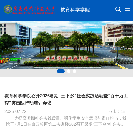
教育科学学院召开2026暑期“三下乡”社会实践活动暨“百千万工
程”突击队行动培训会议
2026-07-22
点击：
15
为提高暑期社会实践质量、强化学生安全意识与责任担当，我
院于7月1日在白云校区第二实训楼502召开暑期“三下乡”社会实践
活动暨“百千万工程”突击队行动培训会议，本次会议由学院团委书