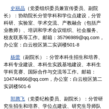
史丽晶
（党委组织委员兼宣传委员、副院
长）：协助院长
分管
学科
和
学位点
建设，
分管
科研、
实验室、学术
交流
、
产教融合（包括
产
业教师
）
、培训和学术会议组织、社会服务、
校友联系等工作。邮箱：
35796989@qq.com，
办公室：白云校区第二实训楼501-8
杨蕾
（副院长）：分管本科
生招生和培养
、
本科
专业建设、
本科生
实践基地建设、本科生
学科竞赛、
国际合作与交流等工作。邮箱：
104744866@qq.com，办公室：白云校区第二
实训楼501-6
郭腾飞
（党委纪检委员、副院长）：分管研
究生招生
和
培养、学位点建设、
研究生
导师队